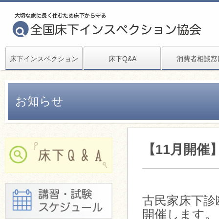
床下インスペクション
床下Q&A
消費者相談窓
お知らせ
【11月開催
古民家床下診
開催します。